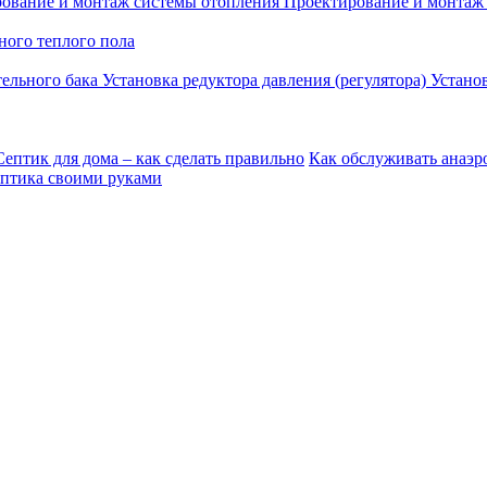
ование и монтаж системы отопления
Проектирование и монтаж
ого теплого пола
тельного бака
Установка редуктора давления (регулятора)
Устано
Септик для дома – как сделать правильно
Как обслуживать анаэр
ептика своими руками