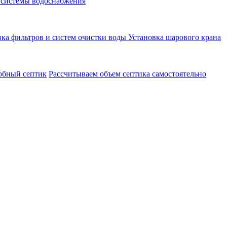
 системы водоснабжения
вка фильтров и систем очистки воды
Установка шарового крана
обный септик
Рассчитываем объем септика самостоятельно