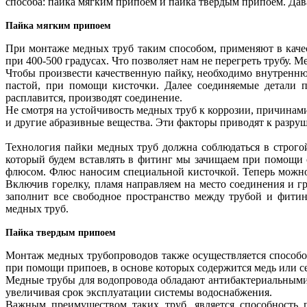
способа: пайка мягким припоем и пайка твердым припоем. Дава
Пайка мягким припоем
При монтаже медных труб таким способом, применяют в качес
при 400-500 градусах. Что позволяет нам не перегреть трубу. 
Чтобы произвести качественную пайку, необходимо внутренню
пастой, при помощи кисточки. Далее соединяемые детали п
расплавится, производят соединение.
Не смотря на устойчивость медных труб к коррозии, причинами
и другие абразивные вещества. Эти факторы приводят к разру
Технология пайки медных труб должна соблюдаться в строгой
который будем вставлять в фитинг мы зачищаем при помощи 
флюсом. Флюс наносим специальной кисточкой. Теперь можно 
Включив горелку, пламя направляем на место соединения и г
заполнит все свободное пространство между трубой и фити
медных труб.
Пайка твердым припоем
Монтаж медных трубопроводов также осуществляется способом
при помощи припоев, в основе которых содержится медь или с
Медные трубы для водопровода обладают антибактериальными 
увеличивая срок эксплуатации системы водоснабжения.
Важным преимуществом таких труб, является способность п