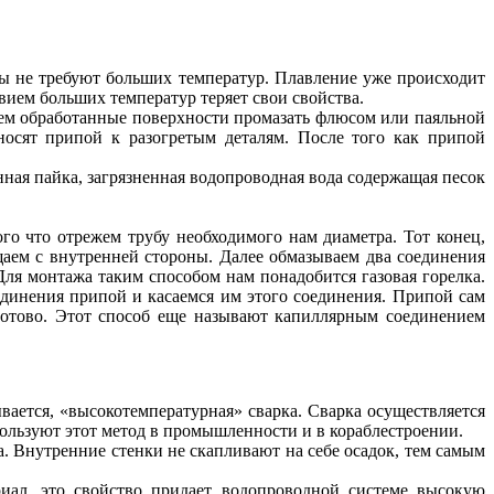
лы не требуют больших температур. Плавление уже происходит
твием больших температур теряет свои свойства.
тем обработанные поверхности промазать флюсом или паяльной
осят припой к разогретым деталям. После того как припой
нная пайка, загрязненная водопроводная вода содержащая песок
го что отрежем трубу необходимого нам диаметра. Тот конец,
аем с внутренней стороны. Далее обмазываем два соединения
ля монтажа таким способом нам понадобится газовая горелка.
единения припой и касаемся им этого соединения. Припой сам
готово. Этот способ еще называют капиллярным соединением
ается, «высокотемпературная» сварка. Сварка осуществляется
пользуют этот метод в промышленности и в кораблестроении.
 Внутренние стенки не скапливают на себе осадок, тем самым
иал, это свойство придает водопроводной системе высокую