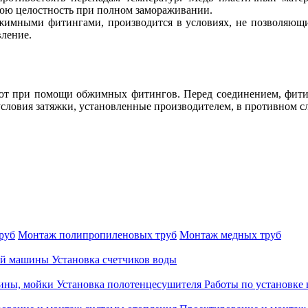
вою целостность при полном замораживании.
имными фитингами, производится в условиях, не позволяющих 
вление.
 при помощи обжимных фитингов. Перед соединением, фитинг р
словия затяжки, установленные производителем, в противном с
руб
Монтаж полипропиленовых труб
Монтаж медных труб
ой машины
Установка счетчиков воды
вины, мойки
Установка полотенцесушителя
Работы по установке