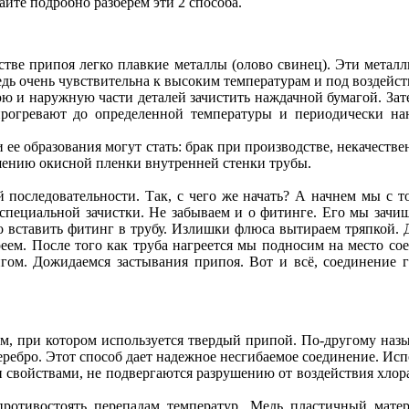
йте подробно разберем эти 2 способа.
тве припоя легко плавкие металлы (олово свинец). Эти метал
Медь очень чувствительна к высоким температурам и под воздейс
ю и наружную части деталей зачистить наждачной бумагой. За
рогревают до определенной температуры и периодически нан
 ее образования могут стать: брак при производстве, некачестве
шению окисной пленки внутренней стенки трубы.
 последовательности. Так, с чего же начать? А начнем мы с то
специальной зачистки. Не забываем и о фитинге. Его мы зачищ
вставить фитинг в трубу. Излишки флюса вытираем тряпкой. Д
реем. После того как труба нагреется мы подносим на место со
нгом. Дожидаемся застывания припоя. Вот и всё, соединение 
, при котором используется твердый припой. По-другому назыв
еребро. Этот способ дает надежное несгибаемое соединение. Ис
свойствами, не подвергаются разрушению от воздействия хлора.
ротивостоять перепадам температур. Медь пластичный матер